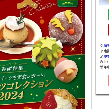
埼
南
現
9：
年