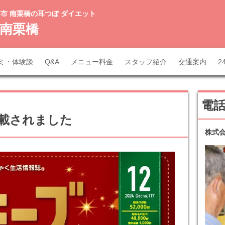
喜市 南栗橋の耳つぼ ダイエット
南栗橋
ミ・体験談
Q&A
メニュー料金
スタッフ紹介
交通案内
2
電
掲載されました
株式