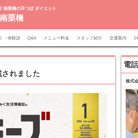
市 南栗橋の耳つぼ ダイエット
南栗橋
ミ・体験談
Q&A
メニュー料金
スタッフ紹介
交通案内
2
電
載されました
株式