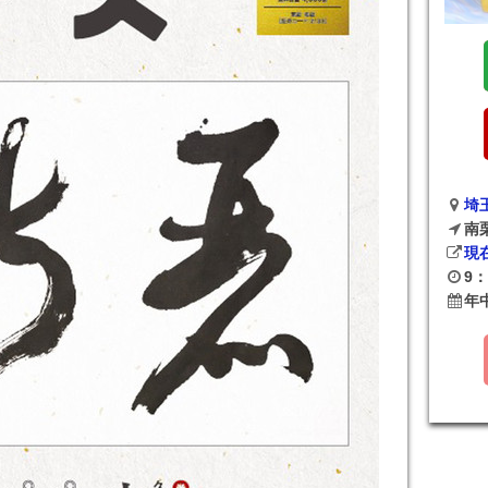
埼
南
現
9：
年